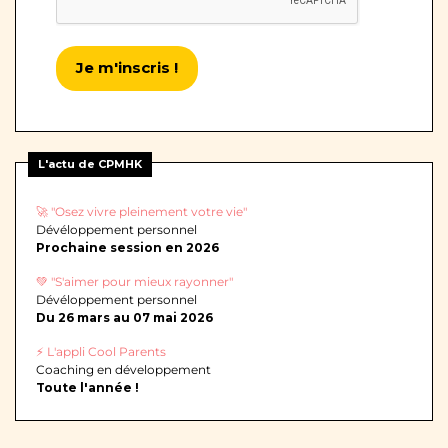
Je m'inscris !
L'actu de CPMHK
🚀 "Osez vivre pleinement votre vie"
Dévéloppement personnel
Prochaine session en 2026
💚 "S'aimer pour mieux rayonner"
Dévéloppement personnel
Du 26 mars au 07 mai 2026
⚡ L'appli Cool Parents
Coaching en développement
Toute l'année !